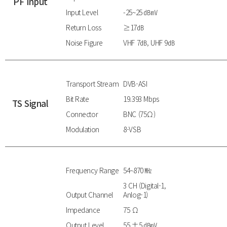
PF Input
Input Level
-25~25 ㏈㎷
Return Loss
≥17㏈
Noise Figure
VHF 7㏈, UHF 9㏈
Transport Stream
DVB-ASI
Bit Rate
19.393 Mbps
TS Signal
Connector
BNC (75Ω)
Modulation
8-VSB
Frequency Range
54~870 ㎒
3 CH (Digital-1,
Output Channel
Anlog-1)
Impedance
75 Ω
Output Level
55 ±5 ㏈㎷