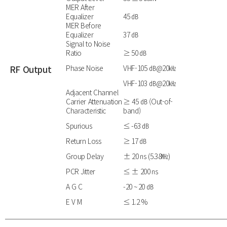
MER After
Equalizer
45 ㏈
MER Before
Equalizer
37 ㏈
Signal to Noise
Ratio
≥ 50 ㏈
RF Output
Phase Noise
VHF-105 ㏈@20㎑
VHF-103 ㏈@20㎑
Adjacent Channel
Carrier Attenuation
≥ 45 ㏈ (Out-of-
Characteristic
band)
Spurious
≤ -63 ㏈
Return Loss
≥ 17 ㏈
Group Delay
± 20 ㎱ (5.38㎒)
PCR Jitter
≤ ± 200 ㎱
A G C
-20 ~ 20 ㏈
E V M
≤ 1.2 %