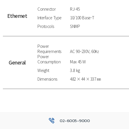
Connector
RJ-45
Ethemet
Interface Type
10/100 Base-T
Protocols
SNMP
Power
Requirements
AC 90~230V, 60㎐
Power
General
Consumption
Max 45 W
Weight
3.8 kg
Dimensions
482 × 44 × 337 ㎜
02-6005-9000