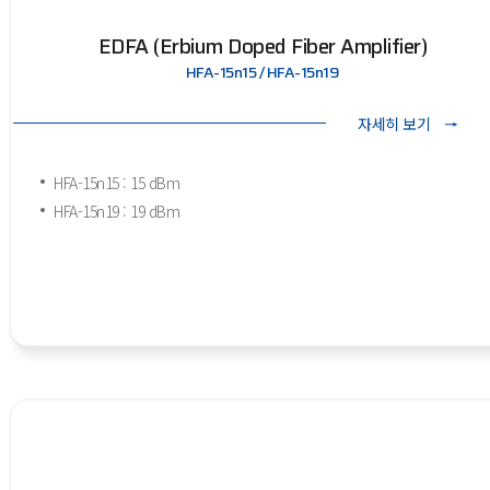
EDFA (Erbium Doped Fiber Amplifier)
HFA-15n15 / HFA-15n19
자세히 보기
HFA-15n15 : 15 dBm
HFA-15n19 : 19 dBm