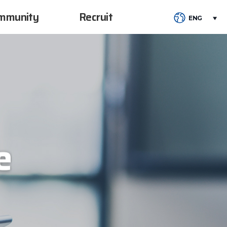
mmunity
Recruit
ENG
e