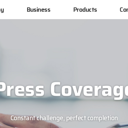
ny
Business
Products
Co
Press
Coverag
Constant challenge, perfect completion